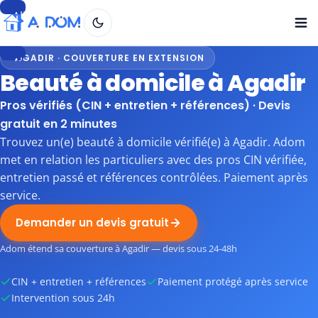
Aller
au
contenu
AGADIR · COUVERTURE EN EXTENSION
Aller
Beauté à domicile à Agadir
au
contenu
Pros vérifiés (CIN + entretien + références) · Devis
gratuit en 2 minutes
Trouvez un(e) beauté à domicile vérifié(e) à Agadir. Adom
met en relation les particuliers avec des pros CIN vérifiée,
entretien passé et références contrôlées. Paiement après
service.
Demander un devis gratuit
Adom étend sa couverture à Agadir — devis sous 24-48h
CIN + entretien + références
Paiement protégé après service
Intervention sous 24h