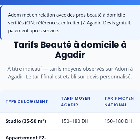
Adom met en relation avec des pros beauté à domicile
Disponible
vérifiés (CIN, références, entretien) à Agadir. Devis gratuit,
Devis sous 24-48h
paiement après service.
Tarifs Beauté à domicile à
Agadir
À titre indicatif — tarifs moyens observés sur Adom à
Agadir. Le tarif final est établi sur devis personnalisé.
TARIF MOYEN
TARIF MOYEN
TYPE DE LOGEMENT
AGADIR
NATIONAL
Studio (35-50 m²)
150–180 DH
150–180 DH
Appartement F2-