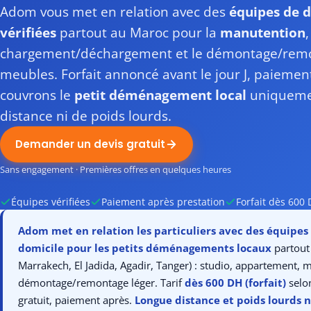
Adom vous met en relation avec des
équipes de
vérifiées
partout au Maroc pour la
manutention
,
chargement/déchargement et le démontage/remo
meubles. Forfait annoncé avant le jour J, paiemen
couvrons le
petit déménagement local
uniqueme
distance ni de poids lourds.
Demander un devis gratuit
Sans engagement · Premières offres en quelques heures
Équipes vérifiées
Paiement après prestation
Forfait dès 600
Adom met en relation les particuliers avec des équip
domicile pour les petits déménagements locaux
partout
Marrakech, El Jadida, Agadir, Tanger) : studio, appartement, 
démontage/remontage léger. Tarif
dès 600 DH (forfait)
selon
gratuit, paiement après.
Longue distance et poids lourds 