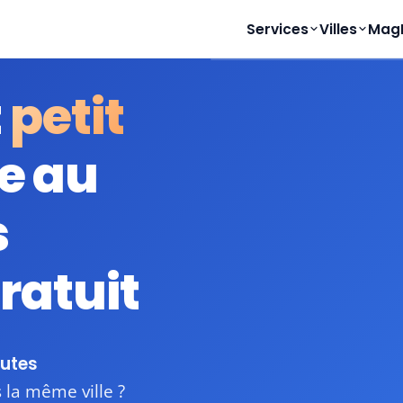
Studio & appartement
Services
Villes
Mag
t
petit
dès 600 DH
forfait
e au
s
gratuit
nutes
la même ville ?