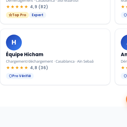
Déménagement · Casablanca · Sidi Maârouf
Man
★★★★★
4,9 (82)
★
Top Pro
Expert
H
Équipe Hicham
An
Chargement/déchargement · Casablanca · Aïn Sebaâ
Dém
★★★★★
4,8 (36)
★
Pro Vérifié