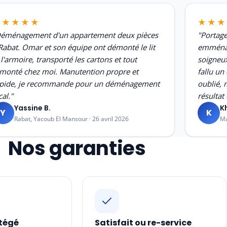
★★★★★
★★★
éménagement d'un appartement deux pièces
"Portag
Rabat. Omar et son équipe ont démonté le lit
emménag
 l'armoire, transporté les cartons et tout
soigneux
monté chez moi. Manutention propre et
fallu u
pide, je recommande pour un déménagement
oublié, 
cal."
résultat 
Yassine B.
K
Y
K
Rabat, Yacoub El Mansour · 26 avril 2026
Ma
Nos garanties
tégé
Satisfait ou re-service