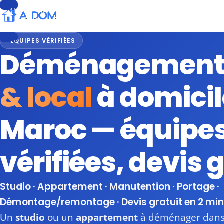
Aller
au
contenu
ÉQUIPES VÉRIFIÉES
Aller
Déménagemen
au
contenu
& local
à domicil
Maroc — équipe
vérifiées, devis 
Studio · Appartement · Manutention · Portage ·
Démontage/remontage · Devis gratuit en 2 mi
Un
studio
ou un
appartement
à déménager dans 