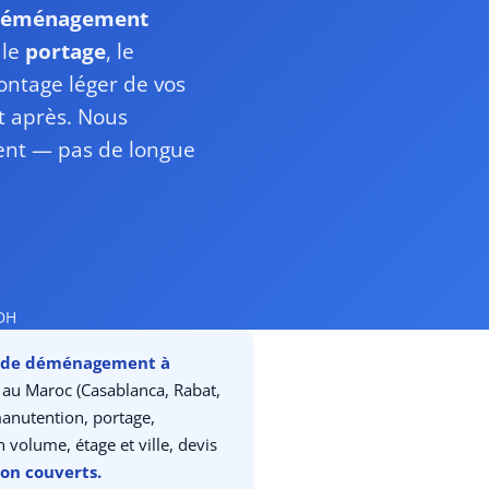
 déménagement
 le
portage
, le
ntage léger de vos
t après. Nous
nt — pas de longue
 DH
es de déménagement à
 au Maroc (Casablanca, Rabat,
manutention, portage,
 volume, étage et ville, devis
non couverts.