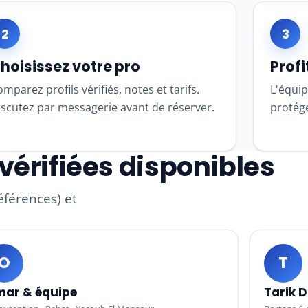
2
3
hoisissez votre pro
Profi
mparez profils vérifiés, notes et tarifs.
L'équip
iscutez par messagerie avant de réserver.
protégé
vérifiées disponibles
références) et
O
T
ar & équipe
Tarik D