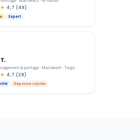
 montage · Marrakech · M'hamid
★★
4,7 (49)
o
Expert
T.
nagement & portage · Marrakech · Targa
★★
4,7 (28)
ifié
Réponse rapide