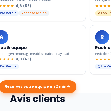
utention · Rabat · Yacoub El Mansour
Portage &
★★★★
4,8 (57)
★★★
Pro Vérifié
Réponse rapide
Top Pr
A
R
as & équipe
Rachid 
ontage/remontage meubles · Rabat · Hay Riad
Petit démé
★★★★
4,9 (63)
★★★
Pro Vérifié
Pro Vér
Réservez votre équipe en 2 min
Avis clients