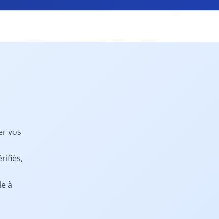
er vos
rifiés,
le à