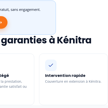
gratuit, sans engagement.
 →
 garanties à Kénitra
tégé
Intervention rapide
la prestation,
Couverture en extension à Kénitra.
ntie satisfait ou