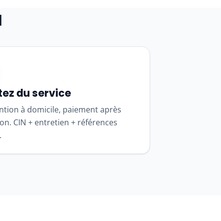
a
tez du service
ntion à domicile, paiement après
ion. CIN + entretien + références
.