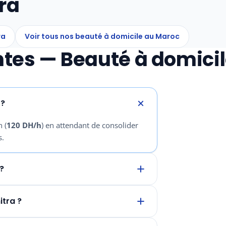
ra
ra
Voir tous nos beauté à domicile au Maroc
tes — Beauté à domicil
 ?
 (
120 DH/h
) en attendant de consolider
s.
?
tra ?