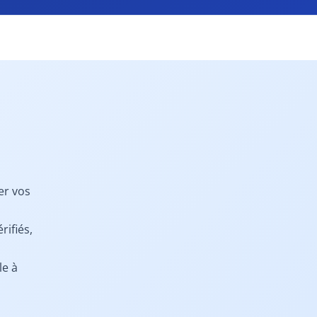
er vos
rifiés,
le à