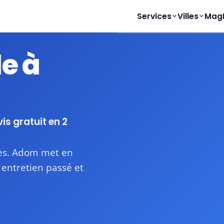
Services
Villes
Mag
e à
Disponible
Devis sous 24-48h
vis gratuit en 2
nès. Adom met en
, entretien passé et