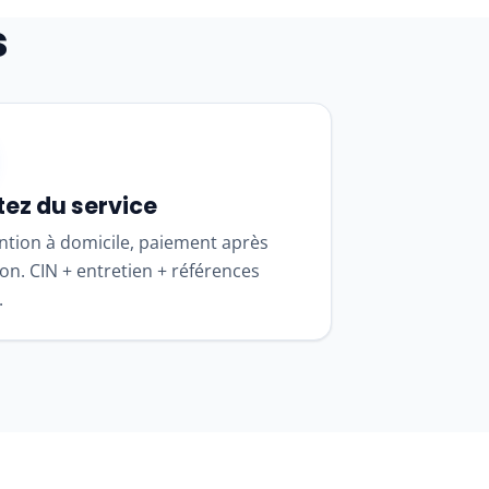
s
tez du service
ntion à domicile, paiement après
ion. CIN + entretien + références
.