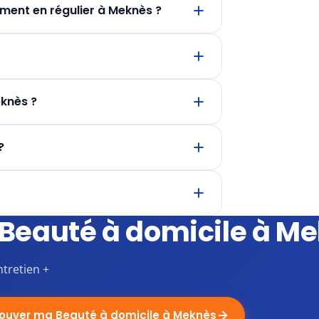
ement en régulier à Meknès ?
eknès ?
?
Beauté à domicile à M
ntretien +
ouver ma Beauté à domicile à Meknès