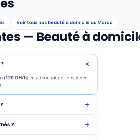
nès
ès
Voir tous nos beauté à domicile au Maroc
tes — Beauté à domici
 ?
n (
120 DH/h
) en attendant de consolider
s.
 ?
nès ?