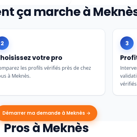
t ça marche à Meknè
2
3
hoisissez votre pro
Profi
mparez les profils vérifiés près de chez
Interve
ous à Meknès.
validat
vérifiés
Démarrer ma demande à Meknès →
Pros à Meknès