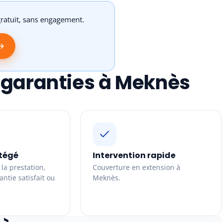
ratuit, sans engagement.
 →
 garanties à Meknès
tégé
Intervention rapide
la prestation,
Couverture en extension à
ntie satisfait ou
Meknès.