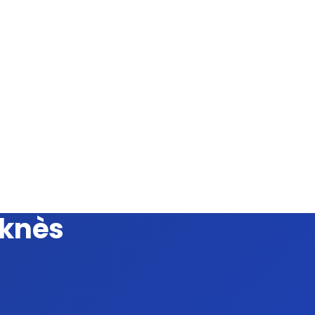
eknès