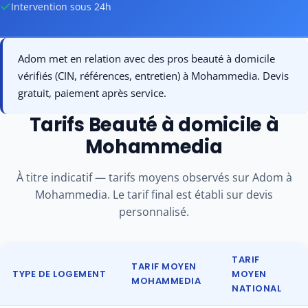
Intervention sous 24h
Adom met en relation avec des pros beauté à domicile
Disponible
vérifiés (CIN, références, entretien) à Mohammedia. Devis
Devis sous 24-48h
gratuit, paiement après service.
Tarifs Beauté à domicile à
Mohammedia
À titre indicatif — tarifs moyens observés sur Adom à
Mohammedia. Le tarif final est établi sur devis
personnalisé.
TARIF
TARIF MOYEN
TYPE DE LOGEMENT
MOYEN
MOHAMMEDIA
NATIONAL