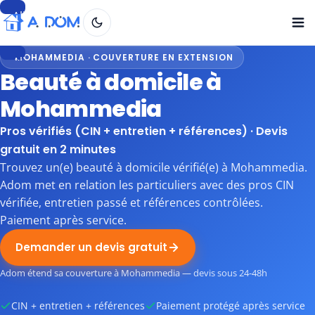
Aller
au
contenu
MOHAMMEDIA · COUVERTURE EN EXTENSION
Aller
Beauté à domicile à
au
contenu
Mohammedia
Pros vérifiés (CIN + entretien + références) · Devis
gratuit en 2 minutes
Trouvez un(e) beauté à domicile vérifié(e) à Mohammedia.
Adom met en relation les particuliers avec des pros CIN
vérifiée, entretien passé et références contrôlées.
Paiement après service.
Demander un devis gratuit
Adom étend sa couverture à Mohammedia — devis sous 24-48h
CIN + entretien + références
Paiement protégé après service