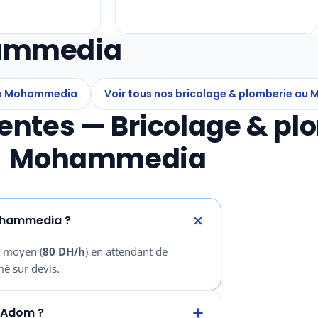
hammedia
 à Mohammedia
Voir tous nos bricolage & plomberie au 
entes — Bricolage & pl
Mohammedia
Mohammedia ?
l moyen (
80 DH/h
) en attendant de
mé sur devis.
 Adom ?