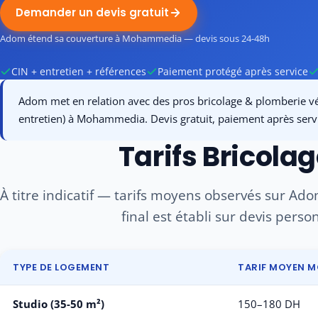
Demander un devis gratuit
Adom étend sa couverture à Mohammedia — devis sous 24-48h
CIN + entretien + références
Paiement protégé après service
Adom met en relation avec des pros bricolage & plomberie vér
entretien) à Mohammedia. Devis gratuit, paiement après serv
Tarifs Bricol
À titre indicatif — tarifs moyens observés sur A
final est établi sur devis perso
TYPE DE LOGEMENT
TARIF MOYEN 
Studio (35-50 m²)
150–180 DH