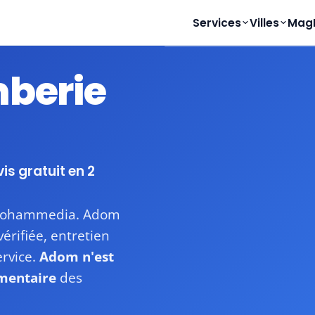
Services
Villes
Mag
mberie
Disponible
Devis sous 24-48h
vis gratuit en 2
à Mohammedia. Adom
vérifiée, entretien
ervice.
Adom n'est
ementaire
des