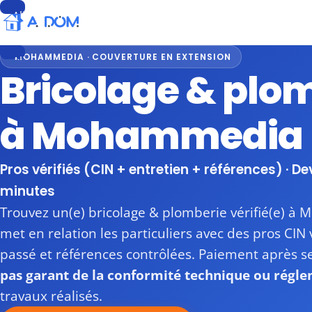
Aller
au
contenu
MOHAMMEDIA · COUVERTURE EN EXTENSION
Aller
Bricolage & plo
au
contenu
à Mohammedia
Pros vérifiés (CIN + entretien + références) · De
minutes
Trouvez un(e) bricolage & plomberie vérifié(e) 
met en relation les particuliers avec des pros CIN 
passé et références contrôlées. Paiement après s
pas garant de la conformité technique ou régl
travaux réalisés.