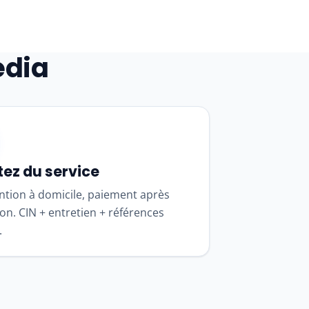
dia
tez du service
ntion à domicile, paiement après
ion. CIN + entretien + références
.