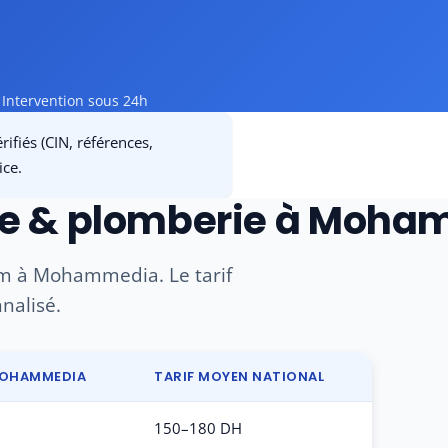
Intervention sous 24h
ifiés (CIN, références,
ice.
age & plomberie à Moh
dom à Mohammedia. Le tarif
nnalisé.
MOHAMMEDIA
TARIF MOYEN NATIONAL
150–180 DH