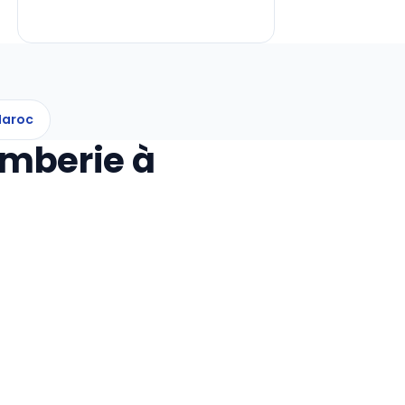
Maroc
omberie à