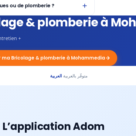
ques ou de plomberie ?
olage & plomberie à M
ntretien +
r ma Bricolage & plomberie à Mohammedia
متوفّر بالعربية
العربية
L’application Adom