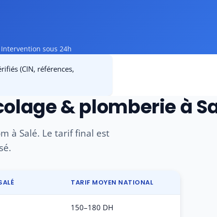
Intervention sous 24h
ifiés (CIN, références,
icolage & plomberie à S
 à Salé. Le tarif final est
sé.
SALÉ
TARIF MOYEN NATIONAL
150–180 DH