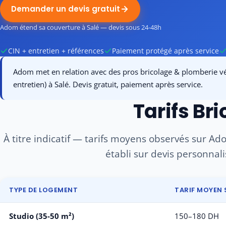
Demander un devis gratuit
Adom étend sa couverture à Salé — devis sous 24-48h
CIN + entretien + références
Paiement protégé après service
Adom met en relation avec des pros bricolage & plomberie vér
entretien) à Salé. Devis gratuit, paiement après service.
Tarifs Br
À titre indicatif — tarifs moyens observés sur Adom
établi sur devis personnali
TYPE DE LOGEMENT
TARIF MOYEN 
Studio (35-50 m²)
150–180 DH