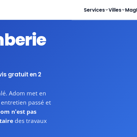
Services
Villes
Mag
mberie
Disponible
Devis sous 24-48h
vis gratuit en 2
Salé. Adom met en
, entretien passé et
om n'est pas
taire
des travaux