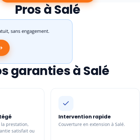
Pros à Salé
atuit, sans engagement.
 →
s garanties à Salé
tégé
Intervention rapide
la prestation,
Couverture en extension à Salé.
ntie satisfait ou