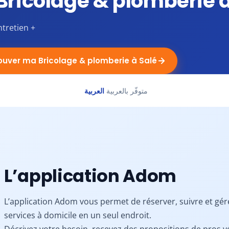
Bricolage & plomberie à
ntretien +
ouver ma Bricolage & plomberie à Salé
متوفّر بالعربية
العربية
L’application Adom
L’application Adom vous permet de réserver, suivre et gér
services à domicile en un seul endroit.
Décrivez votre besoin, recevez des propositions de pros vé