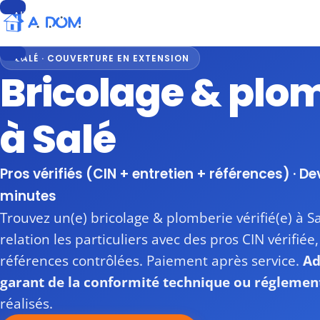
Aller
au
contenu
SALÉ · COUVERTURE EN EXTENSION
Aller
Bricolage & plo
au
contenu
à Salé
Pros vérifiés (CIN + entretien + références) · De
minutes
Trouvez un(e) bricolage & plomberie vérifié(e) à 
relation les particuliers avec des pros CIN vérifiée
références contrôlées. Paiement après service.
Ad
garant de la conformité technique ou réglemen
réalisés.