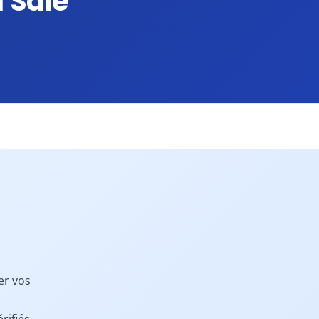
 Salé
er vos
rifiés,