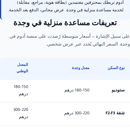
أدوم تربطك بمحترفين معتمدين (بطاقة هوية، مراجع، مقابلة)
متوفر
لخدمة مساعدة منزلية في وجدة. عرض مجاني، الدفع بعد الخدمة.
عرض خلال 24-48 ساعة
تعريفات مساعدة منزلية في وجدة
على سبيل الإشارة — أسعار متوسطة رُصدت على منصة أدوم في
وجدة. السعر النهائي يُحدد عبر عرض شخصي.
المعدل
نوع السكن
معدل وجدة
الوطني
150–180
ستوديو
150–180 درهم
درهم
220–300
شقة F2-F3
220–300 درهم
درهم