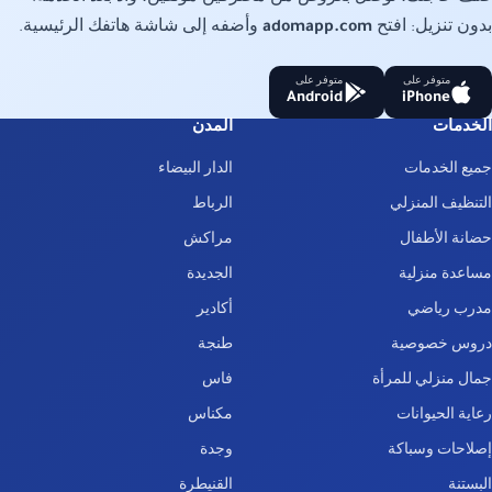
بدون تنزيل: افتح
adomapp.com
وأضفه إلى شاشة هاتفك الرئيسية.
متوفر على
متوفر على
Android
iPhone
الخدمات
المدن
جميع الخدمات
الدار البيضاء
التنظيف المنزلي
الرباط
حضانة الأطفال
مراكش
مساعدة منزلية
الجديدة
مدرب رياضي
أكادير
دروس خصوصية
طنجة
جمال منزلي للمرأة
فاس
رعاية الحيوانات
مكناس
إصلاحات وسباكة
وجدة
البستنة
القنيطرة