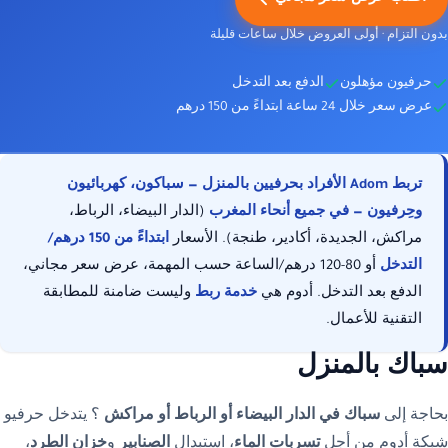
بدون التزام · أولى العروض خلال ساعات قليلة
< 24h
حرفيون مؤهلون
الدفع بعد التدخل
عرض سعر خلال 24 ساعة ابتداءً من 150 درهم
التدخل
تربط
Adom
الأفراد بحرفيين بالمنزل — سباكون، كهربائيون
dès 150 DH
وحِرفيون — في جميع أنحاء المغرب
(الدار البيضاء، الرباط،
لكل تدخل
مراكش، الجديدة، أكادير، طنجة). الأسعار
ابتداءً من 150 درهم/
التدخل
أو 80-120 درهم/الساعة حسب المهمة، عرض سعر مجاني،
الدفع بعد التدخل. أدوم هي
خدمة ربط
وليست ضامنة للمطابقة
التقنية للأعمال.
سباك بالمنزل
بحاجة إلى
سباك في الدار البيضاء أو الرباط أو مراكش
؟ يتدخل حرفيو
شبكة أدوم من أجل
تسربات الماء
، استبدال
الصنابير
و
خزان الطرد
،