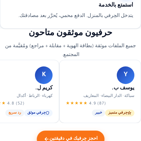
استمتع بالخدمة
يتدخل الحِرفي بالمنزل. الدفع محمي، يُحرَّر بعد مصادقتك.
حرفيون موثقون متاحون
جميع الملفات موثقة (بطاقة الهوية + مقابلة + مراجع) ومُقيَّمة من
المجتمع.
K
Y
يوسف ب.
كريم ل.
سباكة · الدار البيضاء · المعاريف
كهرباء · الرباط · أكدال
★★
4.8 (52)
★★★★★
4.9 (87)
حِرفي متميز
خبير
حِرفي موثق
رد سريع
احجز حِرفيك في دقيقتين