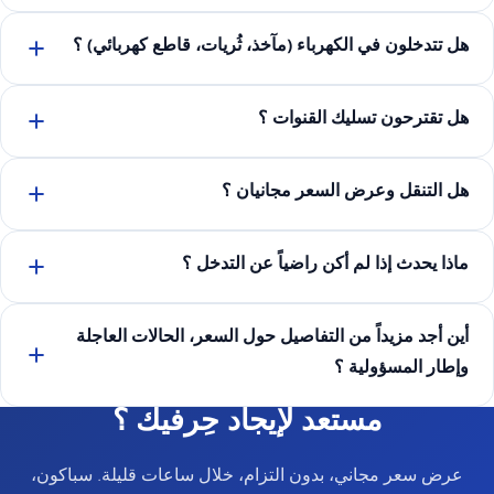
هل تتدخلون في الكهرباء (مآخذ، ثُريات، قاطع كهربائي) ؟
هل تقترحون تسليك القنوات ؟
هل التنقل وعرض السعر مجانيان ؟
ماذا يحدث إذا لم أكن راضياً عن التدخل ؟
أين أجد مزيداً من التفاصيل حول السعر، الحالات العاجلة
وإطار المسؤولية ؟
مستعد لإيجاد حِرفيك ؟
عرض سعر مجاني، بدون التزام، خلال ساعات قليلة. سباكون،