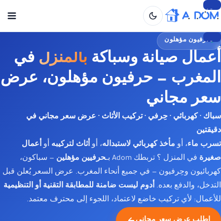
تخطي
إلى
المحتوى
حرفيون مؤهلون
تخطي
أعمال صيانة وسباكة
بالمنزل
في
إلى
المحتوى
المغرب — حرفيون مؤهلون، عرض
سعر مجاني
سباك · كهربائي · حِرفي · تركيب الأثاث · عرض سعر مجاني في
دقيقتين
تسرب ماء
، أو
مأخذ كهربائي لاستبداله
، أو
أثاث لتركيبه
أو
أعمال
صغيرة
في المنزل ؟ تربطك
Adom
بـ
حرفيين مؤهلين
— سباكون،
كهربائيون وحِرفيون — في جميع أنحاء المغرب. عرض السعر يُعلن قبل
التدخل، والدفع بعده.
أدوم ليست ضامنة للمطابقة التقنية أو التنظيمية
للأعمال: لأي تركيب خاضع لاعتماد، اللجوء إلى محترف معتمد.
اطلب عرض سعر مجاني