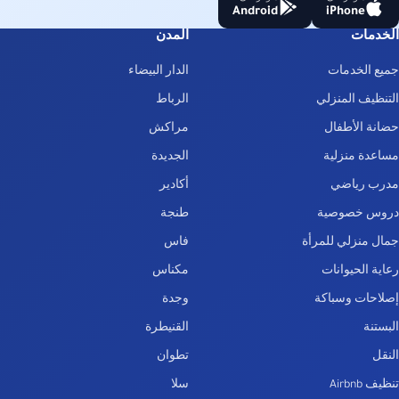
Android
iPhone
الخدمات
المدن
جميع الخدمات
الدار البيضاء
التنظيف المنزلي
الرباط
حضانة الأطفال
مراكش
مساعدة منزلية
الجديدة
مدرب رياضي
أكادير
دروس خصوصية
طنجة
جمال منزلي للمرأة
فاس
رعاية الحيوانات
مكناس
إصلاحات وسباكة
وجدة
البستنة
القنيطرة
النقل
تطوان
تنظيف Airbnb
سلا