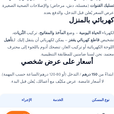
تسليك القنوات
(مغسلة، دش، مرحاض) والإصلاحات الصحية الصغيرة.
عرض السعر يُعلن قبل التدخل، والدفع بعده.
كهربائي بالمنزل
لكهرباء
الحياة اليومية
— وضع
المآخذ والمفاتيح
، تركيب
الثُريات
،
تشخيص
قاطع كهربائي يقفز
— يمكن لكهربائي أن يتنقل إليك. لـ
تأهيل
اللوحة الكهربائية أو تركيب الغاز، تنصحك أدوم باللجوء إلى محترف
معتمد: نحن لسنا ضامنين للمطابقة التنظيمية.
أسعار على عرض شخصي
ابتداءً من
150 درهم
/ التدخل (أو 80-120 درهم/الساعة حسب المهمة).
لا أسعار غامضة: عرض مكيَّف مع أعمالك، يُعلن قبل البدء.
نوع المسكن
الخدمة
الإجراء