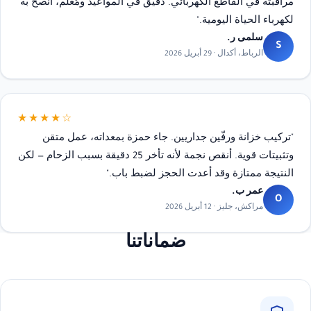
مراقبته في القاطع الكهربائي. دقيق في المواعيد ومُعلّم، أنصح به
لكهرباء الحياة اليومية."
سلمى ر.
S
الرباط، أكدال · 29 أبريل 2026
★★★★☆
"تركيب خزانة ورفّين جداريين. جاء حمزة بمعداته، عمل متقن
وتثبيتات قوية. أنقص نجمة لأنه تأخر 25 دقيقة بسبب الزحام — لكن
النتيجة ممتازة وقد أعدت الحجز لضبط باب."
عمر ب.
O
مراكش، جليز · 12 أبريل 2026
ضماناتنا