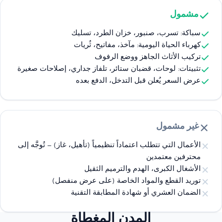
مشمول
سباكة: تسرب، صنبور، خزان الطرد، تسليك
كهرباء الحياة اليومية: مآخذ، مفاتيح، ثُريات
تركيب الأثاث الجاهز ووضع الرفوف
تثبيتات: لوحات، قضبان ستائر، تلفاز جداري، إصلاحات صغيرة
عرض السعر يُعلن قبل التدخل، الدفع بعده
غير مشمول
الأعمال التي تتطلب اعتماداً تنظيمياً (تأهيل، غاز) — تُوجَّه إلى
محترفين معتمدين
الأشغال الكبرى، الهدم والترميم الثقيل
توريد القطع والمواد الخاصة (على عرض منفصل)
الضمان العشري أو شهادة المطابقة التقنية
المدن المغطاة