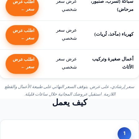
سباكة (تسرب، صنبور،
عرض سعر
اطلب عرض
مرحاض)
شخصي
سعر ←
عرض سعر
اطلب عرض
كهرباء (مآخذ، ثُريات)
شخصي
سعر ←
أعمال صغيرة وتركيب
عرض سعر
اطلب عرض
الأثاث
شخصي
سعر ←
سعر إرشادي، على عرض. يتوقف السعر النهائي على طبيعة الأعمال والقطع
اللازمة. استقبل عروضك المجانية خلال ساعات قليلة.
كيف يعمل
1