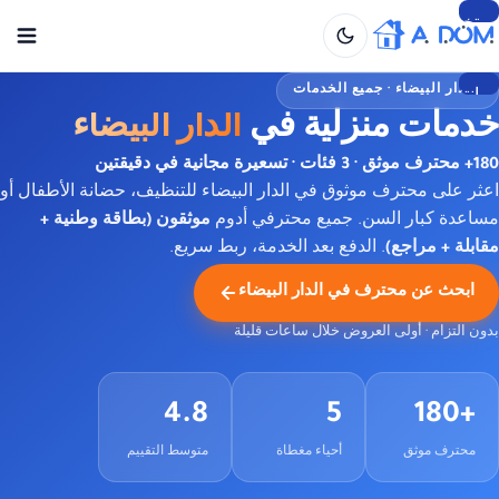
تخطي
إلى
المحتوى
الدار البيضاء · جميع الخدمات
انتقل
خدمات منزلية في
الدار البيضاء
إلى
المحتوى
180+ محترف موثق · 3 فئات · تسعيرة مجانية في دقيقتين
اعثر على محترف موثوق في الدار البيضاء للتنظيف، حضانة الأطفال أو
مساعدة كبار السن. جميع محترفي أدوم
موثقون (بطاقة وطنية +
مقابلة + مراجع)
. الدفع بعد الخدمة، ربط سريع.
ابحث عن محترف في الدار البيضاء
بدون التزام · أولى العروض خلال ساعات قليلة
4.8
5
+180
محترف موثق
أحياء مغطاة
متوسط التقييم