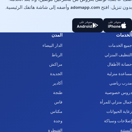
صف حاجتك، توصل بعروض من محترفين موثقين، وأدِّ بعد الخدمة.
بدون تنزيل: افتح
adomapp.com
وأضفه إلى شاشة هاتفك الرئيسية.
متوفر على
متوفر على
Android
iPhone
الخدمات
المدن
جميع الخدمات
الدار البيضاء
التنظيف المنزلي
الرباط
حضانة الأطفال
مراكش
مساعدة منزلية
الجديدة
مدرب رياضي
أكادير
دروس خصوصية
طنجة
جمال منزلي للمرأة
فاس
رعاية الحيوانات
مكناس
إصلاحات وسباكة
وجدة
البستنة
القنيطرة