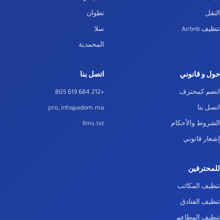
النقل
تطوان
تنظيف Airbnb
سلا
المحمدية
حول و قانوني
اتصل بنا
انضم كمحترف
+212 684 619 805
اتصل بنا
pro_info@adom.ma
الشروط والأحكام
llms.txt
إشعار قانوني
للمحترفين
تنظيف المكاتب
تنظيف الفنادق
تنظيف المطاعم