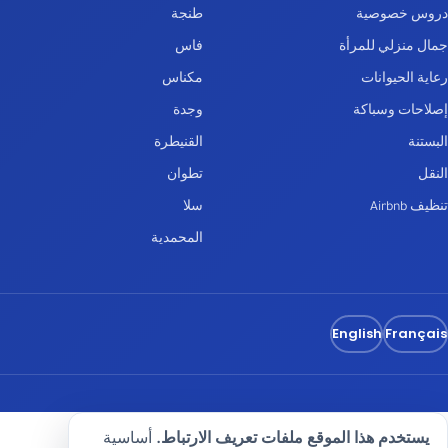
دروس خصوصية
طنجة
جمال منزلي للمرأة
فاس
رعاية الحيوانات
مكناس
إصلاحات وسباكة
وجدة
البستنة
القنيطرة
النقل
تطوان
تنظيف Airbnb
سلا
المحمدية
English
Français
يستخدم هذا الموقع ملفات تعريف الارتباط.
أساسية