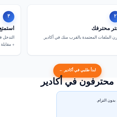
٣
٢
تر محترفك
استمتع
ن الملفات المعتمدة بالقرب منك في أكادير.
التدخل في
+ مقابلة 
ابدأ طلبي في أكادير ←
محترفون في أكادير
دون التزام.