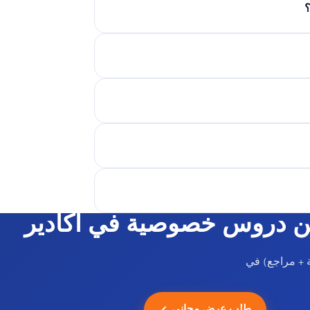
؟
 دروس خصوصية في أكادير
 + مراجع) في