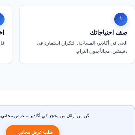
١
صف احتياجاتك
اخ
الحي في أكادير، المساحة، التكرار: استمارة في
قار
دقيقتين. مجاناً بدون التزام.
كن من أوائل من يحجز في أكادير — عرض مجاني، ب
طلب عرض مجاني ←