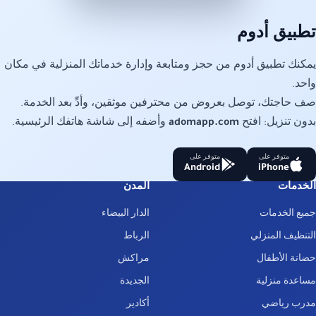
تطبيق أدوم
يمكنك تطبيق أدوم من حجز ومتابعة وإدارة خدماتك المنزلية في مكان
واحد.
صف حاجتك، توصل بعروض من محترفين موثقين، وأدِّ بعد الخدمة.
بدون تنزيل: افتح
adomapp.com
وأضفه إلى شاشة هاتفك الرئيسية.
متوفر على
متوفر على
Android
iPhone
الخدمات
المدن
جميع الخدمات
الدار البيضاء
التنظيف المنزلي
الرباط
حضانة الأطفال
مراكش
مساعدة منزلية
الجديدة
مدرب رياضي
أكادير