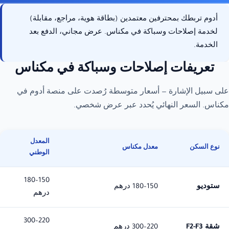
أدوم تربطك بمحترفين معتمدين (بطاقة هوية، مراجع، مقابلة)
متوفر
لخدمة إصلاحات وسباكة في مكناس. عرض مجاني، الدفع بعد
عرض خلال 24-48 ساعة
الخدمة.
تعريفات إصلاحات وسباكة في مكناس
على سبيل الإشارة — أسعار متوسطة رُصدت على منصة أدوم في
مكناس. السعر النهائي يُحدد عبر عرض شخصي.
المعدل
نوع السكن
معدل مكناس
الوطني
150–180
ستوديو
150–180 درهم
درهم
220–300
شقة F2-F3
220–300 درهم