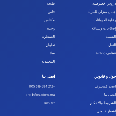
دروس خصوصية
طنجة
جمال منزلي للمرأة
فاس
رعاية الحيوانات
مكناس
إصلاحات وسباكة
وجدة
البستنة
القنيطرة
النقل
تطوان
تنظيف Airbnb
سلا
المحمدية
حول و قانوني
اتصل بنا
انضم كمحترف
+212 684 619 805
اتصل بنا
pro_info@adom.ma
الشروط والأحكام
llms.txt
إشعار قانوني