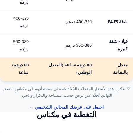
درهم
320–400
شقة F4-F5
320–400 درهم
درهم
فيلا / شقة
380–500
380–500 درهم
كبيرة
درهم
معدل
80 درهم/ساعة
(المعدل
80 درهم/
بالساعة
الوطني)
ساعة
💡 تعكس هذه الأسعار المعدلات المُلاحظة على منصة أدوم في مكناس. السعر
النهائي يُحدَّد عبر عرض حسب المساحة والتكرار والحي.
احصل على عرضك المجاني الشخصي ←
التغطية في مكناس