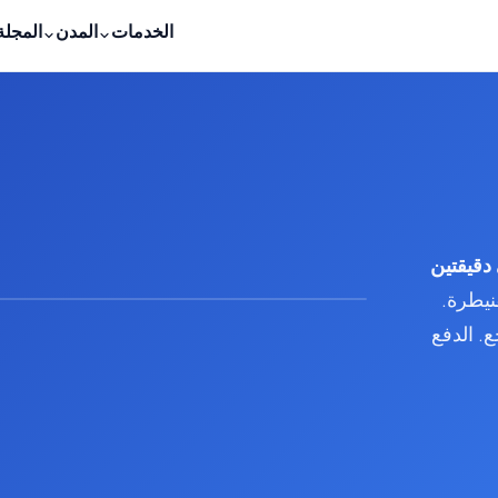
الخدمات
المدن
المجلة
دقيقتين
يطرة.
ع. الدفع
متوفر
عرض خلال 24-48 ساعة