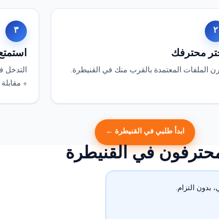
٣
٢
تر محترفك
استمتع
ن الملفات المعتمدة بالقرب منك في القنيطرة.
التدخل في
+ مقابلة 
ابدأ طلبي في القنيطرة ←
حترفون في القنيطرة
بدون التزام.